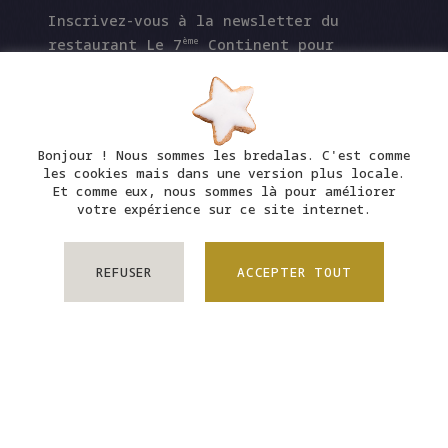
Inscrivez-vous à la newsletter du
restaurant Le 7
Continent pour
ème
découvrir nos offres à venir, nos
événements gastronomiques et bien plus
encore !
Bonjour ! Nous sommes les bredalas. C'est comme
les cookies mais dans une version plus locale.
Et comme eux, nous sommes là pour améliorer
votre expérience sur ce site internet.
INSCRIVEZ-VOUS
REFUSER
ACCEPTER TOUT
LE 7
CONTINENT
ÈME
INSCRIVEZ-VOUS
Laurent Haller
Le restaurant