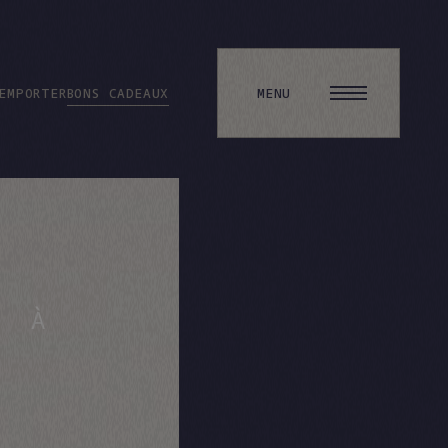
EMPORTER
BONS CADEAUX
R
À