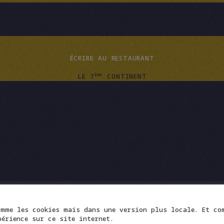
ACHAT SÉCURISÉ EN LIGNE
ÉCRIRE AU RESTAURANT
LE 7
CONTINENT
ÈME
E EXPÉRIE
ÉCRIRE AU RESTAURANT
UNIQUE
omme les cookies mais dans une version plus locale. Et co
érience sur ce site internet.
CONGÉS ANNUELS DU 30 AOÛT AU 7 SEPTEMBRE INC