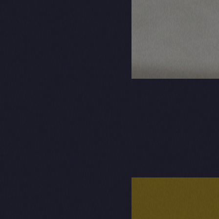
Faites plaisir aux
expérience culinai
commande en ligne 
domicile. Si vous 
directement au res