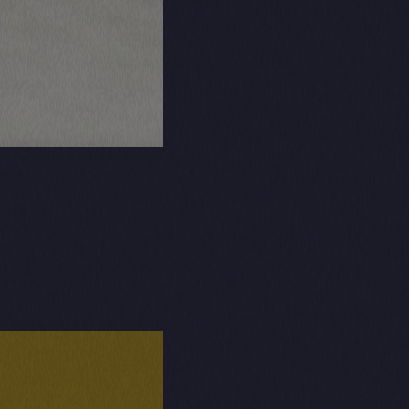
au pour une
ous pouvez passer
 choisir un envoi à
acquérir