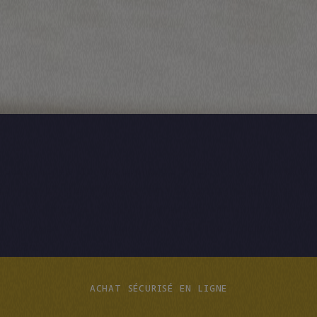
 passionnés de gastronomie avec un chèque cade
re inoubliable dans notre restaurant étoilé. V
et les recevoir instantanément par courriel ou
n’en avez pas la possibilité, vous pouvez les 
taurant.
ACHAT SÉCURISÉ EN LIGNE