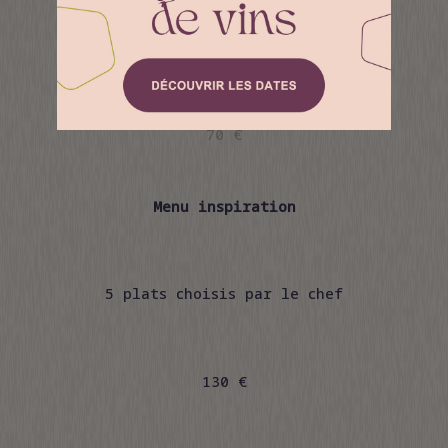
5 verres de vin en accord
70 €
Menu inspiration
5 plats choisis par le chef
130 €