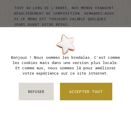
TOUT AU LONG DE L’ANNÉE, NOS MENUS CHANGENT
RÉGULIÈREMENT DE COMPOSITION. DEMANDEZ-NOUS
SI CE MENU EST TOUJOURS VALABLE QUELQUES
JOURS AVANT VOTRE REPAS.
LE RESTAURANT N'ACCEPTE PAS LES PAIEMENTS EN
TICKET RESTAURANT, CHÈQUE DÉJEUNER OU CHÈQUE
VACANCES.
Bonjour ! Nous sommes les bredalas. C'est comme
les cookies mais dans une version plus locale.
Et comme eux, nous sommes là pour améliorer
L’AMOUR DU VIN
votre expérience sur ce site internet.
REFUSER
ACCEPTER TOUT
Laurent Haller a toujours privilégié
des vignerons « artistes », passionnés,
livrant des interprétations ultimes de
terroirs racés ou singuliers. Une quête
permanente, visant à trouver des