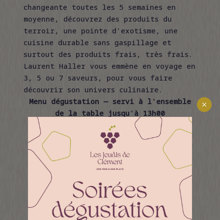
changeante toutes les 5 semaines en
moyenne, découvrez des produits du
terroir, une pointe d’exotisme, une
cuisine durable sans gaspillage et
surtout des produits frais, très frais.
Laurent Haller vous emmène en voyage en
3, 5 ou 7 saveurs, pour vous faire
découvrir son univers culinaire.
Menu dégustation — servi à l'ensemble
de la table jusqu'à 13h00
7 plats
165 €